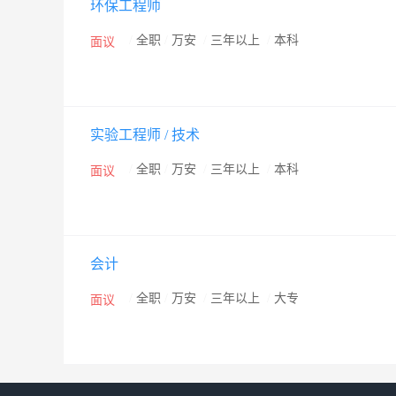
环保工程师
/
全职
/
万安
/
三年以上
/
本科
面议
实验工程师 / 技术
/
全职
/
万安
/
三年以上
/
本科
面议
会计
/
全职
/
万安
/
三年以上
/
大专
面议