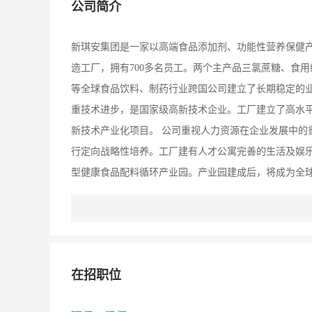
公司简介
新琪安集团是一家以高端食品添加剂、功能性营养保健
造工厂，拥有700多名员工。两个主产品三氯蔗糖、食
等全球食品饮料、制药行业跨国公司建立了长期稳定的业
重技术进步，是国家级高新技术企业。工厂建立了高水
新技术产业化项目。 公司重视人力资源在企业发展中的
行定向战略性培养。工厂建有人才公寓完善的生活及娱乐
型健康食品配料循环产业园。产业园建成后，将成为全
企业的快速发展急需各类中高级专业人才。为此，公司
在招职位