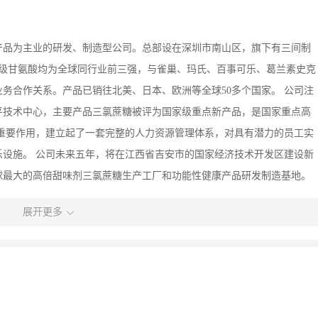
产品为主业的研发、制造型公司。总部设在深圳市南山区，旗下有三间制
用级甘氨酸均为全球同行业前三强，与雀巢、玛氏、百事可乐、葛兰素史克
务合作关系。产品已销往北美、日本、欧洲等全球50多个国家。 公司注
平技术中心，主要产品三氯蔗糖被评为国家级重点新产品，是国家重点高
重要作用，建立起了一套完整的人力资源管理体系，对具有潜力的员工实
设施。 公司未来五年，将在江西省吉安市的国家经济技术开发区建设新
球最大的高倍甜味剂三氯蔗糖生产工厂和功能性健康产品研发制造基地。
面向全国广纳贤才，欢迎有志之士加盟新琪安。
展开更多